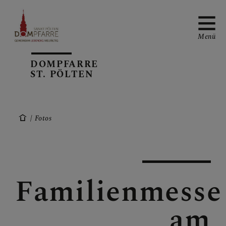
Menü
DOMPFARRE
ST. PÖLTEN
NEUIGKEITEN
Fotos
SONNTAGSBLATT
Familienmesse
ALLGEMEINE
GOTTESDIENSTORDNUNG
am