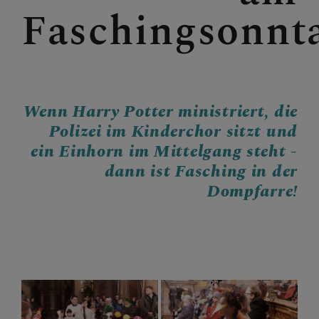
Faschingsonnt
KONTAKT
KINDER UND FAMILIEN
Wenn Harry Potter ministriert, die
Polizei im Kinderchor sitzt und
ein Einhorn im Mittelgang steht -
SAKRAMENTE
dann ist Fasching in der
Dompfarre!
PFARRLICHE GRUPPEN
DOM AKTUELL