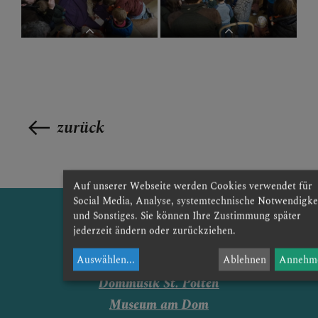
OLYMPUS DIGITAL CAMERA
OLYMPUS DIGITAL CAMERA
GLAUBENSVERTIEFUNG
OLYMPUS DIGITAL CAMERA
OLYMPUS DIGITAL CAMERA
DOMKIRCHE
zurück
Auf unserer Webseite werden Cookies verwendet für
Social Media, Analyse, systemtechnische Notwendigke
und Sonstiges. Sie können Ihre Zustimmung später
jederzeit ändern oder zurückziehen.
Auswählen
...
Ablehnen
Annehm
Dommusik St. Pölten
Museum am Dom