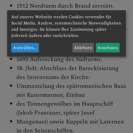
1512 Nordturm durch Brand zerstört.
17. Jhdt. Erste Phase der Barockisierung
Auf unserer Webseite werden Cookies verwendet für
(Propst Johannes Fünfleutner). Fenster
Social Media, Analyse, systemtechnische Notwendigkeiten
und Sonstiges. Sie können Ihre Zustimmung später
im Presbyterium, frühbarocke Altäre
jederzeit ändern oder zurückziehen.
(Hochaltarbild "Maria Himmelfahrt"
Auswählen
...
Ablehnen
Annehmen
von Tobias Pock (1658) ist erhalten)
1693 Aufstockung des Südturms.
18. Jhdt. Abschluss der Barockisierung
des Innenraums der Kirche:
Ummantelung des spätromanischen Baus
mit Kunstmarmor, Einbau
des Tonnengewölbes im Hauptschiff
(Jakob Prantauer, später Josef
Mungenast) sowie Kuppeln mit Laternen
in den Seitenschiffen.