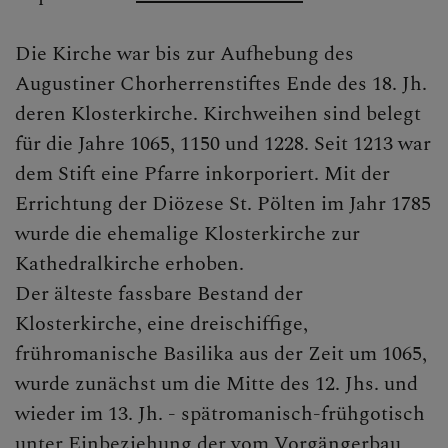
Die Kirche war bis zur Aufhebung des
KONTAKT
Augustiner Chorherrenstiftes Ende des 18. Jh.
deren Klosterkirche. Kirchweihen sind belegt
für die Jahre 1065, 1150 und 1228. Seit 1213 war
KINDER UND FAMILIEN
dem Stift eine Pfarre inkorporiert. Mit der
Errichtung der Diözese St. Pölten im Jahr 1785
wurde die ehemalige Klosterkirche zur
SAKRAMENTE
Kathedralkirche erhoben.
Der älteste fassbare Bestand der
Klosterkirche, eine dreischiffige,
PFARRLICHE GRUPPEN
frühromanische Basilika aus der Zeit um 1065,
wurde zunächst um die Mitte des 12. Jhs. und
wieder im 13. Jh. - spätromanisch-frühgotisch
unter Einbeziehung der vom Vorgängerbau