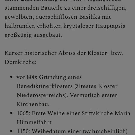
DOM AKTUELL
stammenden Bauteile zu einer dreischiffigen,
gewölbten, querschifflosen Basilika mit
halbrunder, erhöhter, kryptaloser Hauptapsis
GLAUBENSVERTIEFUNG
großzügig ausgebaut.
Kurzer historischer Abriss der Kloster- bzw.
DOMKIRCHE
Domkirche:
Domsanierung ab 2024
vor 800: Gründung eines
Kathedrale Maria Himmelfahrt
Benediktinerklosters (ältestes Kloster
Niederösterreichs). Vermutlich erster
Rosenkranzkapelle
Kirchenbau.
1065: Erste Weihe einer Stiftskirche Maria
Himmelfahrt
1150: Weihedatum einer (wahrscheinlich)