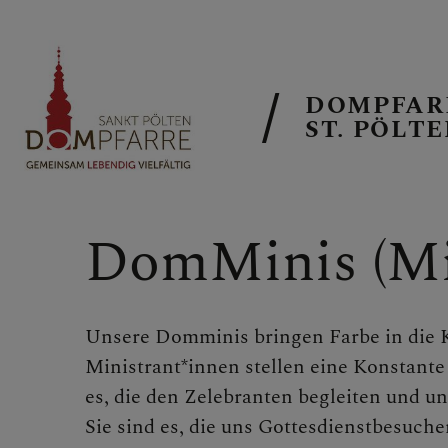
DOMPFAR
ST. PÖLT
NEUIGKEITE
DomMinis
(Mi
SONNTAGSB
Unsere Domminis bringen Farbe in die 
Ministrant*innen stellen eine Konstante i
ALLGEMEINE
es, die den Zelebranten begleiten und u
Sie sind es, die uns Gottesdienstbesuch