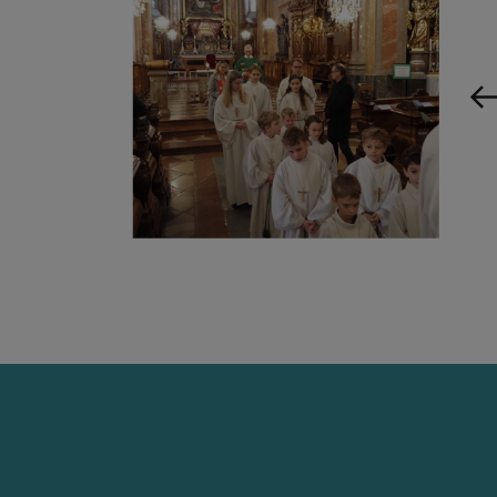
DomMinis
Katholisch
Senioren
DOM AKTUE
GLAUBENSVE
DOMKIRCHE