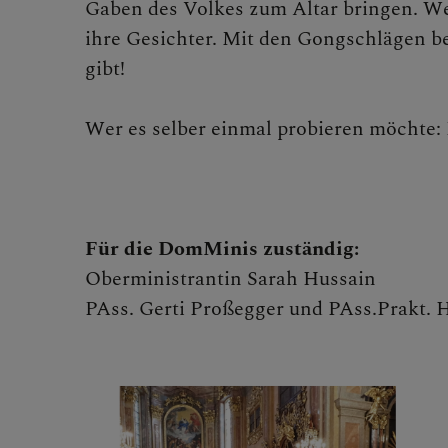
Gaben des Volkes zum Altar bringen. W
ihre Gesichter. Mit den Gongschlägen be
KONTAKT
gibt!
Wer es selber einmal probieren möchte: E
KINDER UND
Für die DomMinis zuständig:
SAKRAMENT
Oberministrantin Sarah Hussain
PAss. Gerti Proßegger und PAss.Prakt.
PFARRLICHE