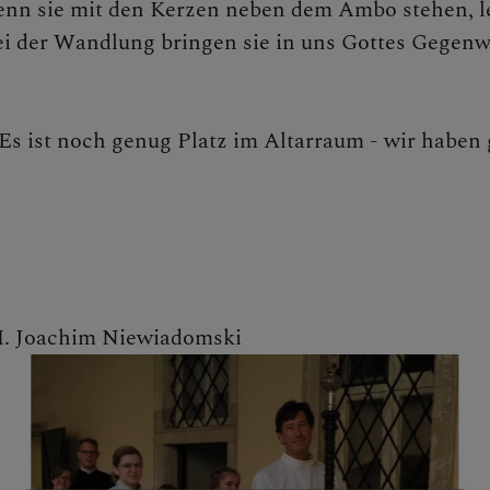
enn sie mit den Kerzen neben dem Ambo stehen, 
i der Wandlung bringen sie in uns Gottes Gegenwa
s ist noch genug Platz im Altarraum - wir haben g
 FAMILIEN
E
 H. Joachim Niewiadomski
 GRUPPEN