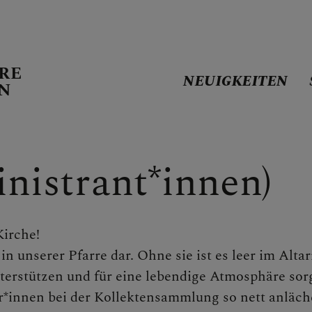
RE
NEUIGKEITEN
EN
N
nistrant*innen)
LATT
Kirche!
n unserer Pfarre dar. Ohne sie ist es leer im Alta
 GOTTESDIENSTORDN
nterstützen und für eine lebendige Atmosphäre sor
er*innen bei der Kollektensammlung so nett anläch