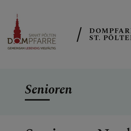
DOMPFAR
ST. PÖLT
NEUIGKEITE
Senioren
SONNTAGSB
ALLGEMEINE