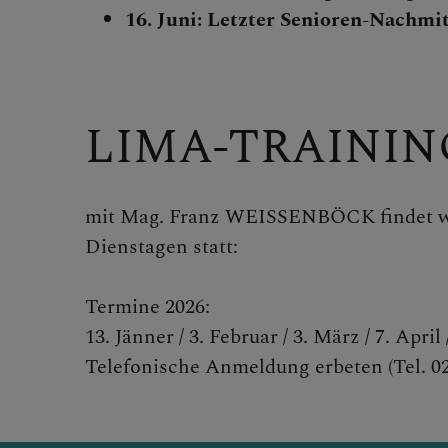
DomMinis
16. Juni: Letzter Senioren-Nachm
Katholisch
Senioren
LIMA-TRAININ
mit Mag. Franz WEISSENBÖCK findet wie
DOM AKTUE
Dienstagen statt:
Termine 2026:
GLAUBENSVE
13. Jänner / 3. Februar / 3. März / 7. April 
Telefonische Anmeldung erbeten (Tel. 02
DOMKIRCHE