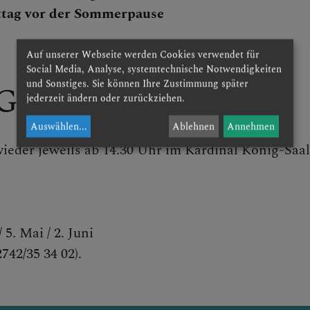
ittag vor der Sommerpause
es Bildungswerk
Auf unserer Webseite werden Cookies verwendet für
Social Media, Analyse, systemtechnische Notwendigkeiten
und Sonstiges. Sie können Ihre Zustimmung später
G
jederzeit ändern oder zurückziehen.
Auswählen
...
Ablehnen
Annehmen
der jeweils ab 14.30 Uhr im Kardinal König-Saal
LL
RTIEFUNG
/ 5. Mai / 2. Juni
742/35 34 02).