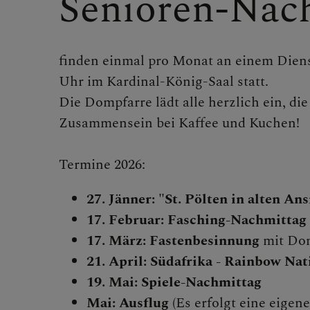
Senioren-Nac
KONTAKT
finden einmal pro Monat an einem Diens
Uhr im Kardinal-König-Saal statt.
Die Dompfarre lädt alle herzlich ein, di
KINDER UND
Zusammensein bei Kaffee und Kuchen!
Termine 2026:
SAKRAMENT
27. Jänner:
"St. Pölten in alten An
17. Februar:
Fasching-Nachmittag
17. März: Fastenbesinnung
mit Do
PFARRLICHE
21. April: Südafrika - Rainbow Nat
19. Mai: Spiele-Nachmittag
Mai: Ausflug
(Es erfolgt eine eige