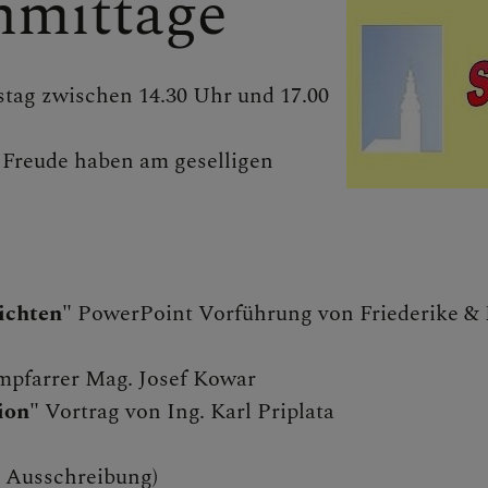
hmittage
tag zwischen 14.30 Uhr und 17.00
e Freude haben am geselligen
 FAMILIEN
E
sichten"
PowerPoint Vorführung von Friederike & 
mpfarrer Mag. Josef Kowar
 GRUPPEN
ion"
Vortrag von Ing. Karl Priplata
ne Ausschreibung)