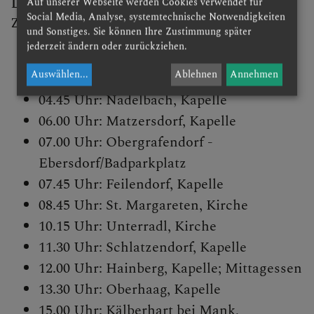
Die Strecke der Fußwallfahrt
Auf unserer Webseite werden Cookies verwendet für
Social Media, Analyse, systemtechnische Notwendigkeiten
Zeitangaben sind ca-Angaben!
und Sonstiges. Sie können Ihre Zustimmung später
jederzeit ändern oder zurückziehen.
04.00 Uhr: Start am Rathausplatz in St.
Auswählen
...
Ablehnen
Annehmen
Pölten
04.45 Uhr: Nadelbach, Kapelle
06.00 Uhr: Matzersdorf, Kapelle
07.00 Uhr: Obergrafendorf -
Ebersdorf/Badparkplatz
07.45 Uhr: Feilendorf, Kapelle
08.45 Uhr: St. Margareten, Kirche
10.15 Uhr: Unterradl, Kirche
11.30 Uhr: Schlatzendorf, Kapelle
12.00 Uhr: Hainberg, Kapelle; Mittagessen
13.30 Uhr: Oberhaag, Kapelle
15.00 Uhr: Kälberhart bei Mank,