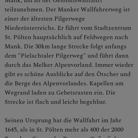
DOM AKTUELL
Mank, um an der Gelöbniswallfahrt
teilzunehmen. Der Manker Wallfahrerweg ist
einer der ältesten Pilgerwege
GLAUBENSVERTIEFUNG
Niederösterreichs. Er führt vom Stadtzentrum
St. Pölten hauptsächlich auf Feldwegen nach
FrauenTDankstelle
Mank. Die 30km lange Strecke folgt anfangs
dem "Pielachtaler Pilgerweg" und führt dann
Manker Wallfahrt
durch das Melker Alpenvorland. Immer wieder
Bibel teilen
gibt es schöne Ausblicke auf den Ötscher und
die Berge des Alpenvorlandes. Kapellen am
Nächtliche Anbetung
Wegrand laden zu Gebetsrasten ein. Die
Strecke ist flach und leicht begehbar.
DOMKIRCHE
Seinen Ursprung hat die Wallfahrt im Jahr
1645, als in St. Pölten mehr als 400 der 2000