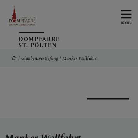
Menü
DOMPFARRE
ST. PÖLTEN
NEUIGKEITEN
Glaubensvertiefung
Manker Wallfahrt
SONNTAGSBLATT
ALLGEMEINE
GOTTESDIENSTORDNUN
G