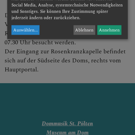
DOM AKTUELL
Social Media, Analyse, systemtechnische Notwendigkeiten
und Sonstiges. Sie können Ihre Zustimmung später
Das Allerheiligste wird nach der
jederzeit ändern oder zurückziehen.
Vorabendmesse um 18.00 Uhr in der
GLAUBENSVERTIEFUNG
Auswählen
...
Ablehnen
Annehmen
Rosenkranzkapelle ausgesetzt und kann bis
07.30 Uhr besucht werden.
FrauenTDankstelle
Der Eingang zur Rosenkranzkapelle befindet
Manker Wallfahrt
sich auf der Südseite des Doms, rechts vom
Hauptportal.
Bibel teilen
Nächtliche Anbetung
DOMKIRCHE
Dommusik St. Pölten
Museum am Dom