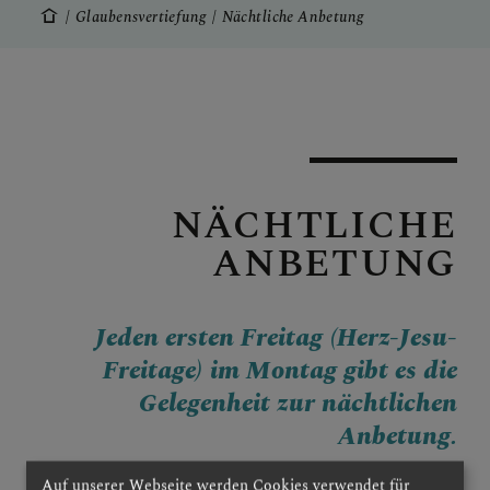
Glaubensvertiefung
Nächtliche Anbetung
KONTAKT
KINDER UND FAMILIEN
NÄCHTLICHE
ANBETUNG
SAKRAMENTE
Jeden ersten Freitag (Herz-Jesu-
Freitage) im Montag gibt es die
PFARRLICHE GRUPPEN
Gelegenheit zur nächtlichen
Anbetung.
Auf unserer Webseite werden Cookies verwendet für