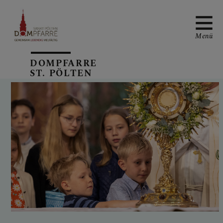
Menü
DOMPFARRE
ST. PÖLTEN
NEUIGKEITEN
SONNTAGSBLATT
ALLGEMEINE
GOTTESDIENSTORDNUN
G