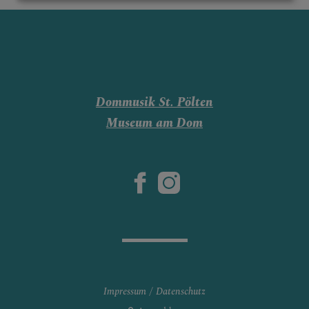
Familiengottesdienste
Kinder-Bibelwoche
Kinderspielstadt
Dommusik St. Pölten
Museum am Dom
SAKRAMENTE
PFARRLICHE GRUPPEN
DOM AKTUELL
Impressum
Datenschutz