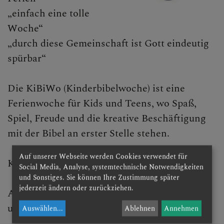
„einfach eine tolle
Woche“
KONTAKT
„durch diese Gemeinschaft ist Gott eindeutig
spürbar“
KINDER UND FAMILIEN
Die KiBiWo (Kinderbibelwoche) ist eine
Ferienwoche für Kids und Teens, wo Spaß,
Broadcast
Spiel, Freude und die kreative Beschäftigung
Familien in der Fasten- und
mit der Bibel an erster Stelle stehen.
Osterzeit
Auf unserer Webseite werden Cookies verwendet für
KiBiWo 2026: 24. bis 28. August
DomKids
Social Media, Analyse, systemtechnische Notwendigkeiten
und Sonstiges. Sie können Ihre Zustimmung später
DomKinderchor
jederzeit ändern oder zurückziehen.
Alle weiteren Infos und Anmeldung ab 1. Mai
unter:
http://www.kibiwo.at/
Kinder-Wortgottesfeiern
Auswählen
...
Ablehnen
Annehmen