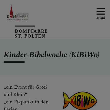
Menü
DOMPFARRE
ST. PÖLTEN
NEUIGKEITEN
Kinder-Bibelwoche (KiBiWo)
SONNTAGSBLATT
„ein Event für Groß
ALLGEMEINE
und Klein“
GOTTESDIENSTORDNUN
„ein Fixpunkt in den
G
Ferien“