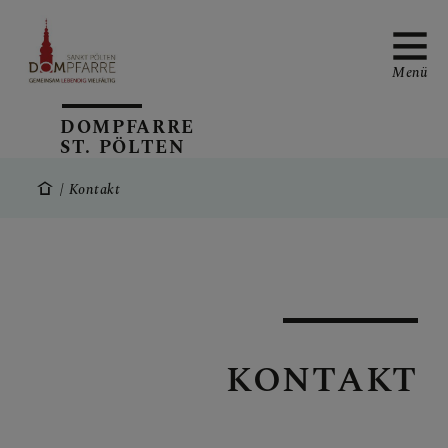
Menü
DOMPFARRE
ST. PÖLTEN
NEUIGKEITEN
Kontakt
SONNTAGSBLATT
KONTAKT
ALLGEMEINE
GOTTESDIENSTORDNUN
G