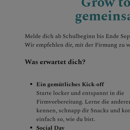
Grow to
gemeins
KONTAKT
Melde dich ab Schulbeginn bis Ende Sep
Wir empfehlen dir, mit der Firmung zu war
KINDER UND
Was erwartet dich?
SAKRAMENT
Ein gemütliches Kick-off
Starte locker und entspannt in die
Taufe
Firmvorbereitung. Lerne die andere
kennen, schnapp dir Snacks und k
Erstkommu
einfach so, wie du bist.
Social Day