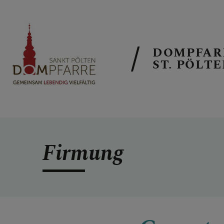
DOMPFAR
ST. PÖLT
NEUIGKEITE
Firmung
SONNTAGSB
ALLGEMEINE