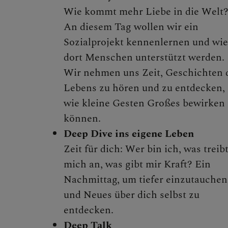
Firmung
Wie kommt mehr Liebe in die Welt
An diesem Tag wollen wir ein
Versöhnun
Sozialprojekt kennenlernen und wie
dort Menschen unterstützt werden.
Wir nehmen uns Zeit, Geschichten 
Eheschließ
Lebens zu hören und zu entdecken,
wie kleine Gesten Großes bewirken
Krankensal
können.
Deep Dive ins eigene Leben
Zeit für dich: Wer bin ich, was treib
PFARRLICHE
mich an, was gibt mir Kraft? Ein
Nachmittag, um tiefer einzutauchen
und Neues über dich selbst zu
entdecken.
DOM AKTUE
Deep Talk