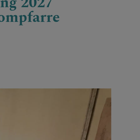
ung 2027
ompfarre