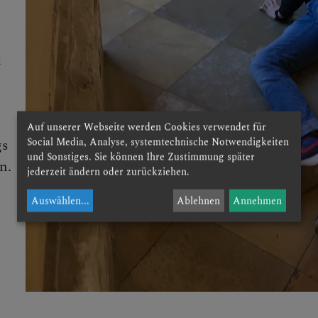
RTIEFUNG
d
Auf unserer Webseite werden Cookies verwendet für
Social Media, Analyse, systemtechnische Notwendigkeiten
gs
und Sonstiges. Sie können Ihre Zustimmung später
n.
jederzeit ändern oder zurückziehen.
Auswählen
...
Ablehnen
Annehmen