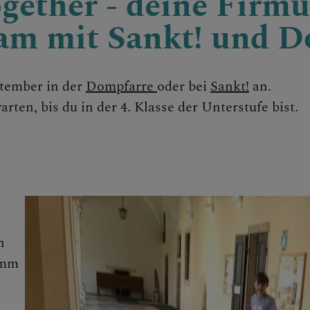
gether - deine Firm
am mit Sankt! und D
tember in der
Dompfarre
oder bei
Sankt!
an.
ten, bis du in der 4. Klasse der Unterstufe bist.
 FAMILIEN
E
n
omm
nion