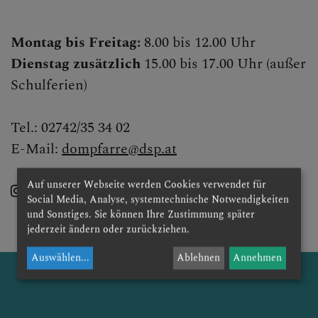
Montag bis Freitag:
8.00 bis 12.00 Uhr
KONTAKT
Dienstag zusätzlich
15.00 bis 17.00 Uhr (außer
Schulferien)
Öffnungszeiten Pfarrkanzlei
Pfarrteam
Tel.: 02742/35 34 02
E-Mail:
dompfarre@dsp.at
Pfarrgemeinderat
Auf unserer Webseite werden Cookies verwendet für
Dompfarre St.Pölten
Social Media, Analyse, systemtechnische Notwendigkeiten
KINDER UND FAMILIEN
und Sonstiges. Sie können Ihre Zustimmung später
jederzeit ändern oder zurückziehen.
Auswählen
...
Ablehnen
Annehmen
SAKRAMENTE