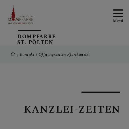
Menü
DOMPFARRE
ST. PÖLTEN
NEUIGKEITEN
Kontakt
Öffnungszeiten Pfarrkanzlei
SONNTAGSBLATT
KANZLEI-ZEITEN
ALLGEMEINE
GOTTESDIENSTORDNUN
G