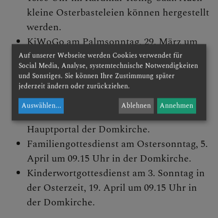
Familiengottesdienste
kleine Osterbasteleien können hergestellt
werden.
Kinder-Bibelwoche
KiWoGo am Palmsonntag, 29. März um
Kinderspielstadt
09.30 Uhr. Wir starten im Brunnehof mit
Auf unserer Webseite werden Cookies verwendet für
Social Media, Analyse, systemtechnische Notwendigkeiten
der Palmweihe.
und Sonstiges. Sie können Ihre Zustimmung später
Ratschen am Domplatz und
jederzeit ändern oder zurückziehen.
SAKRAMENTE
Familienkreuzweg am Karfreitag, 3. April
Auswählen
...
Ablehnen
Annehmen
um 14.45 Uhr. Treffpunkt ist vor dem
Hauptportal der Domkirche.
PFARRLICHE GRUPPEN
Familiengottesdienst am Ostersonntag, 5.
April um 09.15 Uhr in der Domkirche.
Kinderwortgottesdienst am 3. Sonntag in
DOM AKTUELL
der Osterzeit, 19. April um 09.15 Uhr in
der Domkirche.