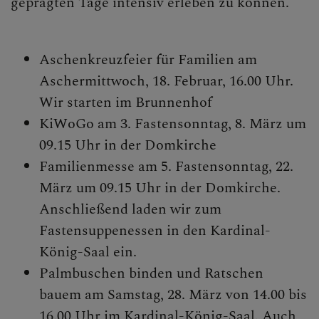
geprägten Tage intensiv erleben zu können.
KONTAKT
Aschenkreuzfeier für Familien am
Aschermittwoch, 18. Februar, 16.00 Uhr.
Wir starten im Brunnenhof
KINDER UND FAMILIEN
KiWoGo am 3. Fastensonntag, 8. März um
09.15 Uhr in der Domkirche
Broadcast
Familienmesse am 5. Fastensonntag, 22.
Familien in der Fasten- und
März um 09.15 Uhr in der Domkirche.
Osterzeit
Anschließend laden wir zum
Fastensuppenessen in den Kardinal-
DomKids
König-Saal ein.
DomKinderchor
Palmbuschen binden und Ratschen
bauem am Samstag, 28. März von 14.00 bis
Kinder-Wortgottesfeiern
16.00 Uhr im Kardinal-König-Saal. Auch