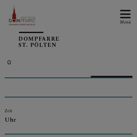
Menü
DOMPFARRE
ST. PÖLTEN
NEUIGKEITEN
SONNTAGSBLATT
Zeit
ALLGEMEINE
Uhr
GOTTESDIENSTORDNUN
G