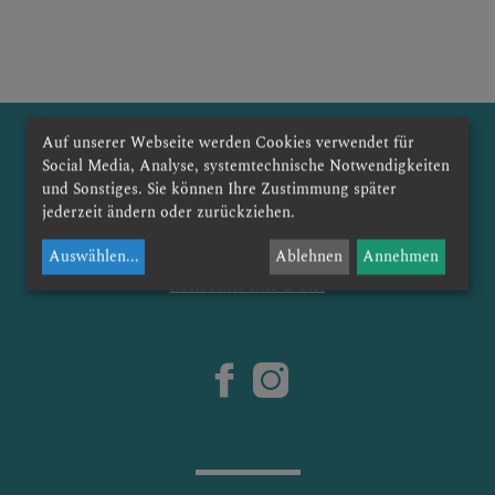
KONTAKT
Auf unserer Webseite werden Cookies verwendet für
Social Media, Analyse, systemtechnische Notwendigkeiten
KINDER UND FAMILIEN
und Sonstiges. Sie können Ihre Zustimmung später
jederzeit ändern oder zurückziehen.
Dommusik St. Pölten
Auswählen
...
Ablehnen
Annehmen
SAKRAMENTE
Museum am Dom
PFARRLICHE GRUPPEN