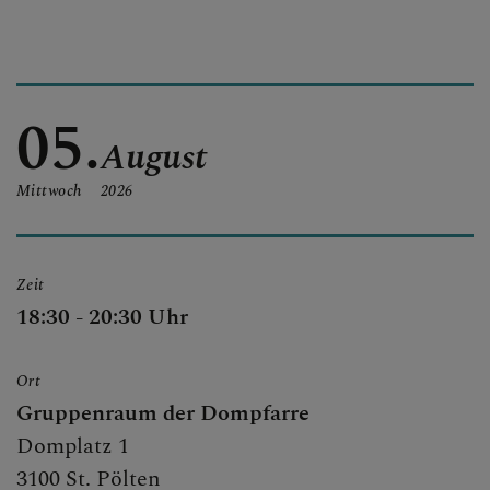
KONTAKT
05.
August
KINDER UND FAMILIEN
Mittwoch
2026
SAKRAMENTE
Zeit
18:30 - 20:30 Uhr
PFARRLICHE GRUPPEN
Ort
Gruppenraum der Dompfarre
Domplatz 1
3100 St. Pölten