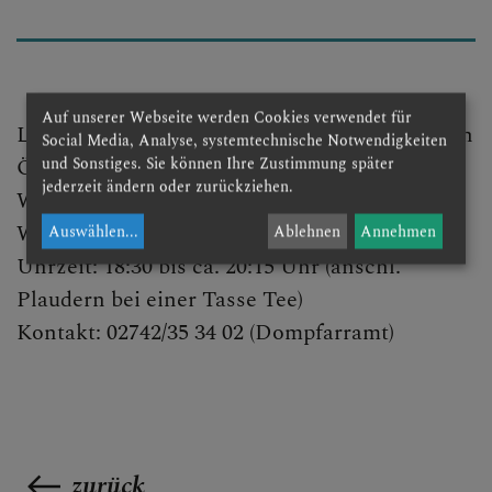
DOM AKTUELL
GLAUBENSVERTIEFUNG
Auf unserer Webseite werden Cookies verwendet für
Lobpreis, Bibel teilen, Fürbittgebet, Austausch
Social Media, Analyse, systemtechnische Notwendigkeiten
Ökumenisch offen
und Sonstiges. Sie können Ihre Zustimmung später
jederzeit ändern oder zurückziehen.
WANN: jeden Mittwoch (außer Feiertage)
DOMKIRCHE
WO: Gruppenraum der Dompfarre
Auswählen
...
Ablehnen
Annehmen
Uhrzeit: 18:30 bis ca. 20:15 Uhr (anschl.
Plaudern bei einer Tasse Tee)
Kontakt: 02742/35 34 02 (Dompfarramt)
zurück