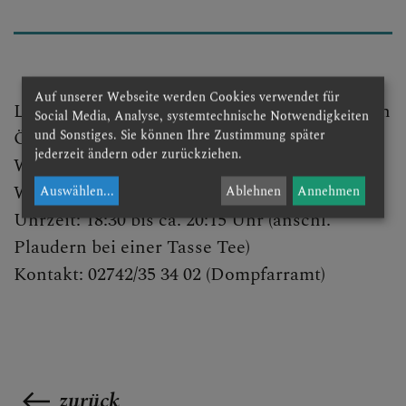
DOM AKTUELL
GLAUBENSVERTIEFUNG
Auf unserer Webseite werden Cookies verwendet für
Lobpreis, Bibel teilen, Fürbittgebet, Austausch
Social Media, Analyse, systemtechnische Notwendigkeiten
Ökumenisch offen
und Sonstiges. Sie können Ihre Zustimmung später
jederzeit ändern oder zurückziehen.
WANN: jeden Mittwoch (außer Feiertage)
DOMKIRCHE
WO: Gruppenraum der Dompfarre
Auswählen
...
Ablehnen
Annehmen
Uhrzeit: 18:30 bis ca. 20:15 Uhr (anschl.
Plaudern bei einer Tasse Tee)
Kontakt: 02742/35 34 02 (Dompfarramt)
zurück