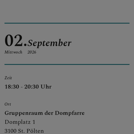
KONTAKT
02.
September
KINDER UND FAMILIEN
Mittwoch
2026
SAKRAMENTE
Zeit
18:30 - 20:30 Uhr
PFARRLICHE GRUPPEN
Ort
Gruppenraum der Dompfarre
Domplatz 1
3100 St. Pölten