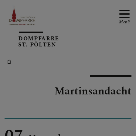
Menü
DOMPFARRE
ST. PÖLTEN
NEUIGKEITEN
SONNTAGSBLATT
Martinsandacht
ALLGEMEINE
GOTTESDIENSTORDNUN
G