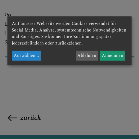
DOM AKTUELL
Ort
Landhauskapelle
Auf unserer Webseite werden Cookies verwendet für
GLAUBENSVERTIEFUNG
Social Media, Analyse, systemtechnische Notwendigkeiten
Landhausplatz 1, Haus 1A
und Sonstiges. Sie können Ihre Zustimmung später
3100 St. Pölten
jederzeit ändern oder zurückziehen.
Auswählen
...
Ablehnen
Annehmen
DOMKIRCHE
zurück