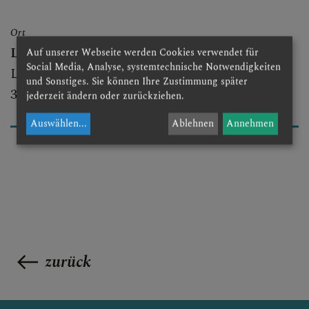
DOM AKTUELL
Ort
Landhauskapelle
Auf unserer Webseite werden Cookies verwendet für
GLAUBENSVERTIEFUNG
Social Media, Analyse, systemtechnische Notwendigkeiten
Landhausplatz 1, Haus 1A
und Sonstiges. Sie können Ihre Zustimmung später
3100 St. Pölten
jederzeit ändern oder zurückziehen.
Auswählen
...
Ablehnen
Annehmen
DOMKIRCHE
zurück