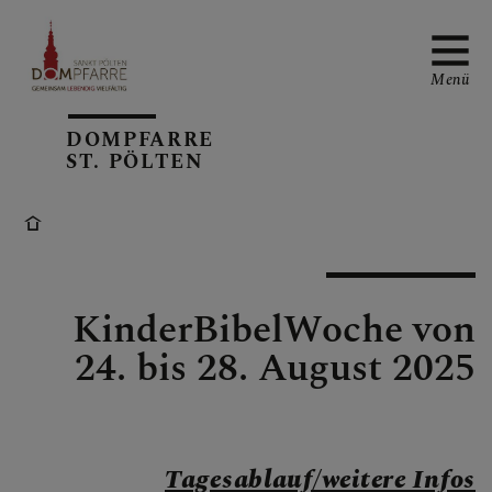
Menü
DOMPFARRE
ST. PÖLTEN
NEUIGKEITEN
SONNTAGSBLATT
KinderBibelWoche von
24. bis 28. August 2025
ALLGEMEINE
GOTTESDIENSTORDNUN
G
Tagesablauf/weitere Infos