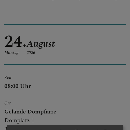
KONTAKT
24.
August
KINDER UND FAMILIEN
Montag
2026
SAKRAMENTE
Zeit
08:00 Uhr
PFARRLICHE GRUPPEN
Ort
Gelände Dompfarre
Domplatz 1
3100 St. Pölten