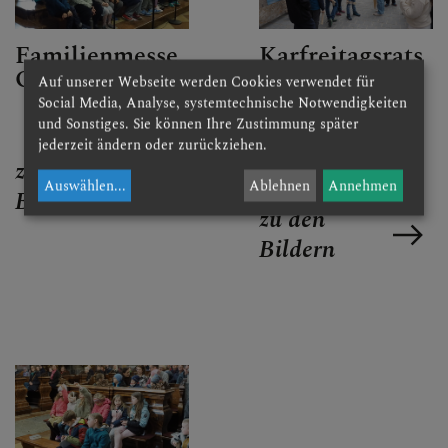
Familienmesse
Karfreitagsrats
Ostersonntag
chen und
Auf unserer Webseite werden Cookies verwendet für
Familienkreuz
Social Media, Analyse, systemtechnische Notwendigkeiten
weg
und Sonstiges. Sie können Ihre Zustimmung später
jederzeit ändern oder zurückziehen.
zu den
Auswählen
...
Ablehnen
Annehmen
Bildern
zu den
Bildern